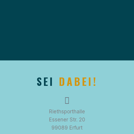
SEI
DABEI!
Riethsporthalle
Essener Str. 20
99089 Erfurt