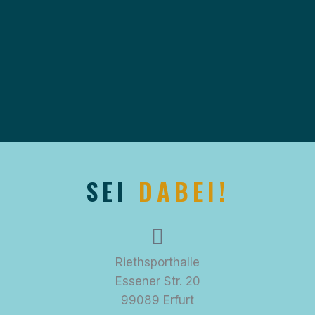
SEI
DABEI!
Riethsporthalle
Essener Str. 20
99089 Erfurt